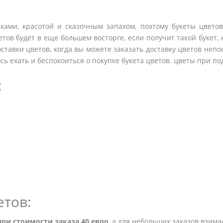
ками, красотой и сказочным запахом, поэтому букеты цвето
тов будет в еще большем восторге, если получит такой букет, н
оставки цветов, когда вы можете заказать доставку цветов непо
сь ехать и беспокоиться о покупке букета цветов. цветы при под
:
етов:
при стоимости заказа 40 евро
, а для небольших заказов взима