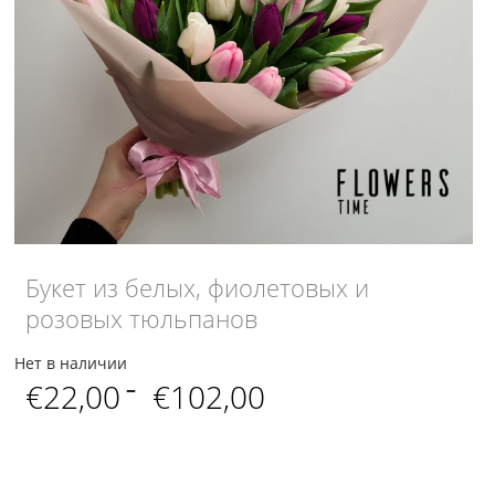
Букет из белых, фиолетовых и
розовых тюльпанов
Нет в наличии
Диапазон
€
22,00
–
€
102,00
цен:
€22,00
–
€102,00