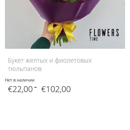
Букет желтых и фиолетовых
тюльпанов
Нет в наличии
Диапазон
€
22,00
–
€
102,00
цен:
€22,00
–
€102,00