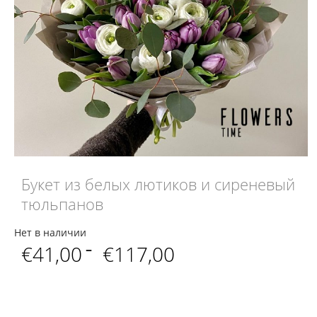
Букет из белых лютиков и сиреневый
тюльпанов
Нет в наличии
Диапазон
€
41,00
–
€
117,00
цен:
€41,00
–
€117,00