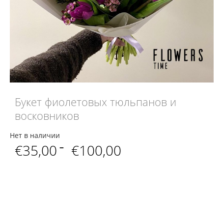
Букет фиолетовых тюльпанов и
восковников
Нет в наличии
Диапазон
€
35,00
–
€
100,00
цен:
€35,00
–
€100,00