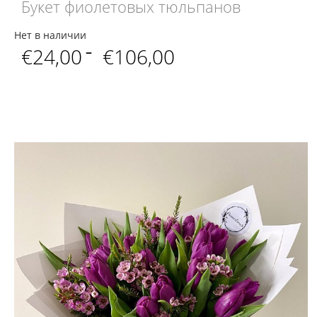
Букет фиолетовых тюльпанов
Нет в наличии
Диапазон
€
24,00
–
€
106,00
цен:
€24,00
–
€106,00