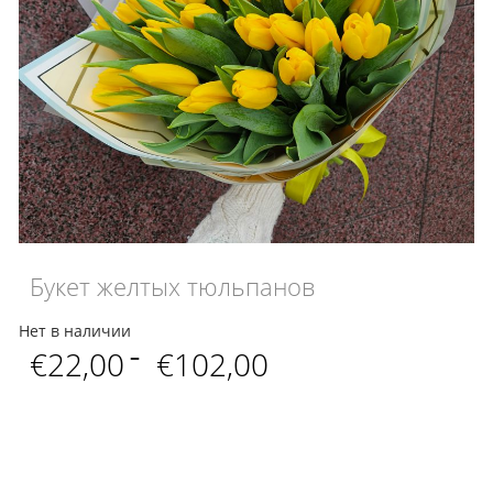
Букет желтых тюльпанов
Нет в наличии
Диапазон
€
22,00
–
€
102,00
цен:
€22,00
–
€102,00