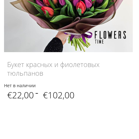
Букет красных и фиолетовых
тюльпанов
Нет в наличии
Диапазон
€
22,00
–
€
102,00
цен:
€22,00
–
€102,00