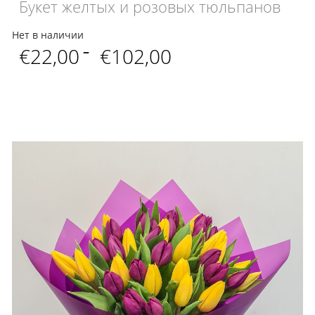
Букет желтых и розовых тюльпанов
Нет в наличии
Диапазон
€
22,00
–
€
102,00
цен:
€22,00
–
€102,00