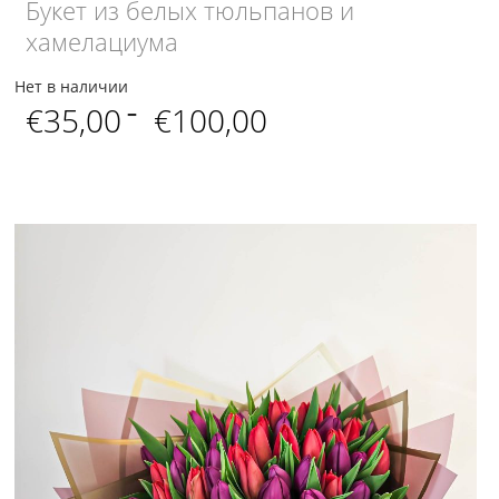
Букет из белых тюльпанов и
хамелациума
Нет в наличии
Диапазон
€
35,00
–
€
100,00
цен:
€35,00
–
€100,00