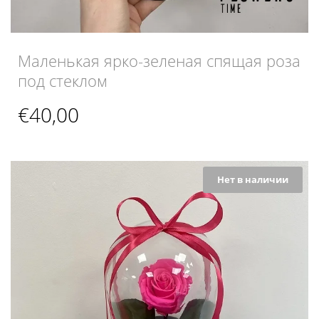
Маленькая ярко-зеленая спящая роза
под стеклом
€
40,00
Нет в наличии