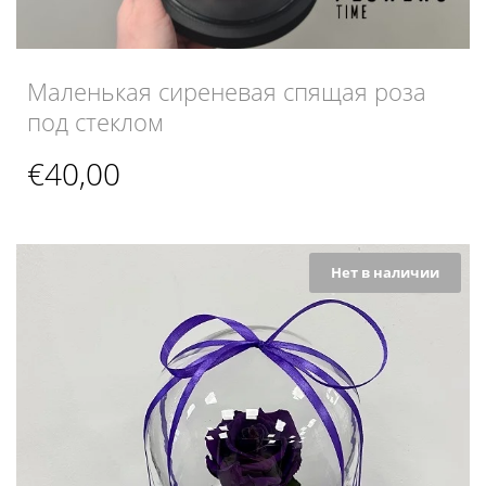
Маленькая сиреневая спящая роза
под стеклом
€
40,00
Нет в наличии