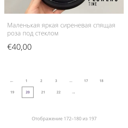
Маленькая яркая сиреневая спящая
роза под стеклом
€
40,00
←
1
2
3
…
17
18
→
19
20
21
22
Отображение 172–180 из 197