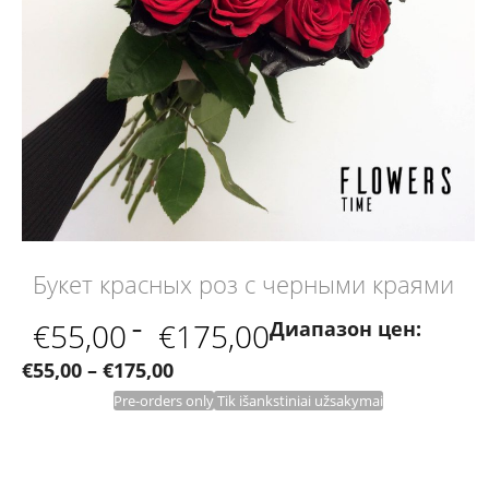
Букет красных роз с черными краями
€
55,00
–
€
175,00
Диапазон цен:
€55,00 – €175,00
Pre-orders only
Tik išankstiniai užsakymai