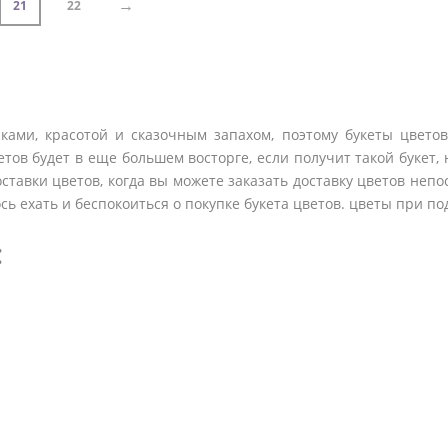
→
21
22
ками, красотой и сказочным запахом, поэтому букеты цвето
тов будет в еще большем восторге, если получит такой букет, н
оставки цветов, когда вы можете заказать доставку цветов непо
сь ехать и беспокоиться о покупке букета цветов. цветы при под
: