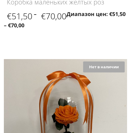
Коробка маленьких желтых роз
€
51,50
–
€
70,00
Диапазон цен: €51,50
– €70,00
Нет в наличии