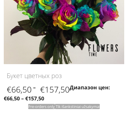
Букет цветных роз
€
66,50
–
€
157,50
Диапазон цен:
€66,50 – €157,50
Pre-orders only
Tik išankstiniai užsakymai