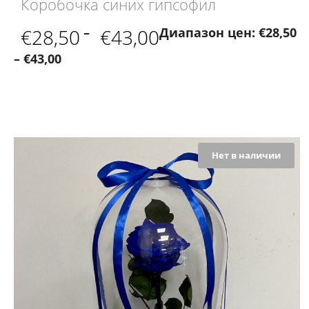
Коробочка синих гипсофил
€
28,50
–
€
43,00
Диапазон цен: €28,50
– €43,00
Нет в наличии