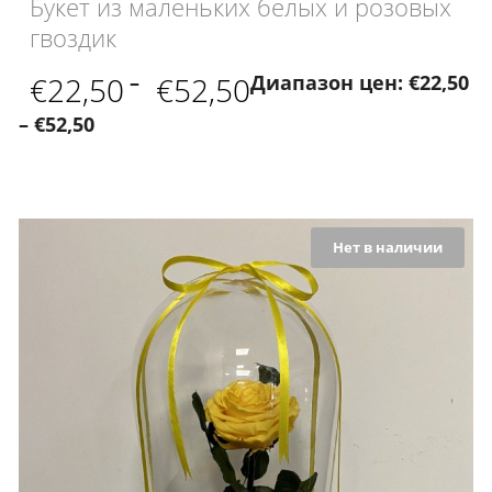
Букет из маленьких белых и розовых
гвоздик
€
22,50
–
€
52,50
Диапазон цен: €22,50
– €52,50
Нет в наличии