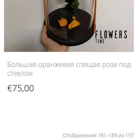
Большая оранжевая спящая роза под
стеклом
€
75,00
Отображение 181–189 из 197