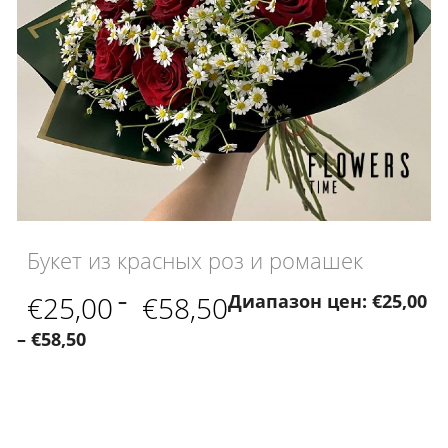
Букет из красных роз и ромашек
€
25,00
–
€
58,50
Диапазон цен: €25,00
– €58,50