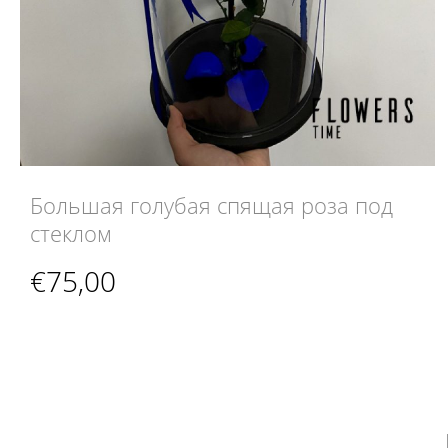
Большая голубая спящая роза под
стеклом
€
75,00