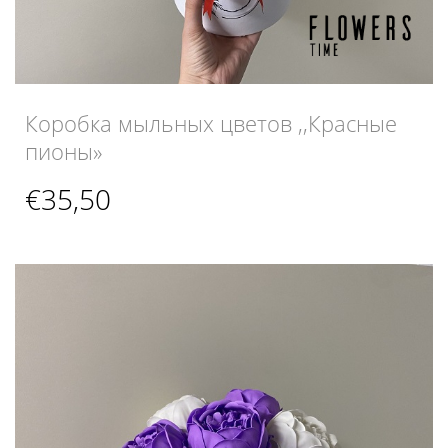
Коробка мыльных цветов ,,Красные
пионы»
€
35,50