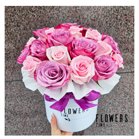
–
€132,50