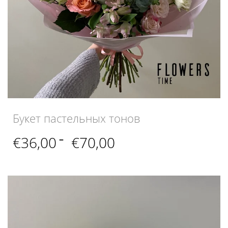
Букет пастельных тонов
Диапазон
€
36,00
–
€
70,00
цен:
€36,00
–
€70,00