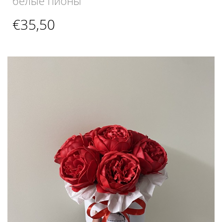
белые пионы“
€
35,50