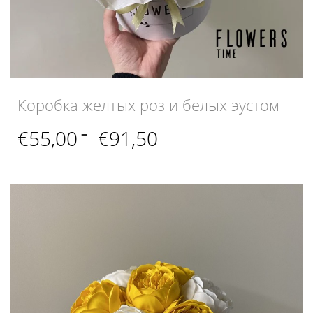
Коробка желтых роз и белых эустом
Диапазон
€
55,00
–
€
91,50
цен:
€55,00
–
€91,50