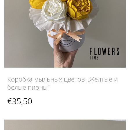
Коробка мыльных цветов ,,Желтые и
белые пионы“
€
35,50