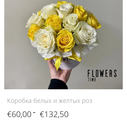
Коробка белых и желтых роз
Диапазон
€
60,00
–
€
132,50
цен:
€60,00