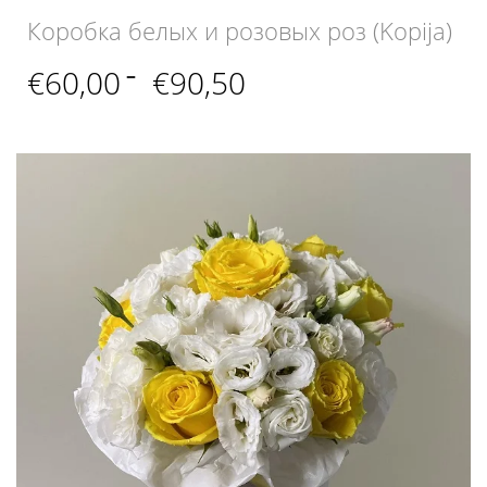
Коробка белых и розовых роз (Kopija)
Диапазон
€
60,00
–
€
90,50
цен:
€60,00
–
€90,50