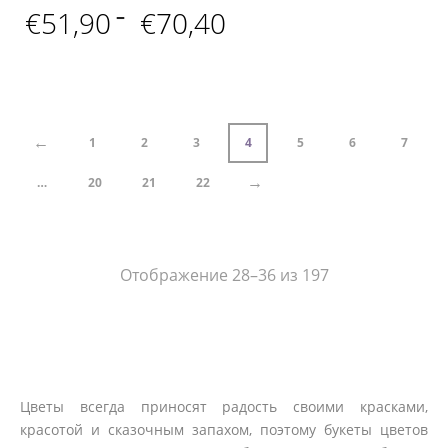
Диапазон
€
51,90
–
€
70,40
цен:
€51,90
–
€70,40
←
1
2
3
4
5
6
7
→
…
20
21
22
Отображение 28–36 из 197
Цветы всегда приносят радость своими красками,
красотой и сказочным запахом, поэтому букеты цветов