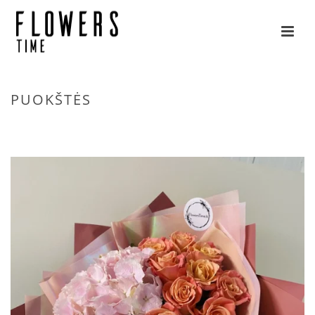
PUOKŠTĖS
HOME
»
GĖLĖS
»
PUOKŠTĖS