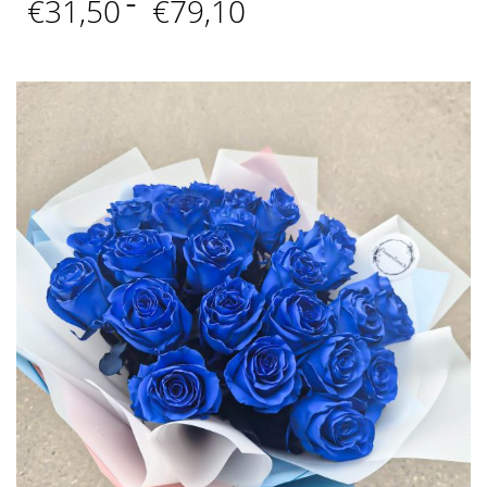
Price
€
31,50
–
€
79,10
range:
€31,50
through
€79,10