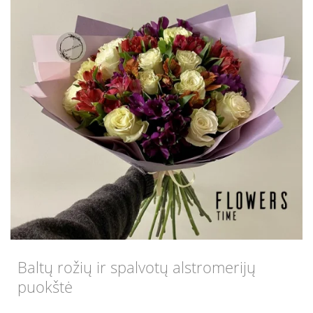
Baltų rožių ir spalvotų alstromerijų
puokštė