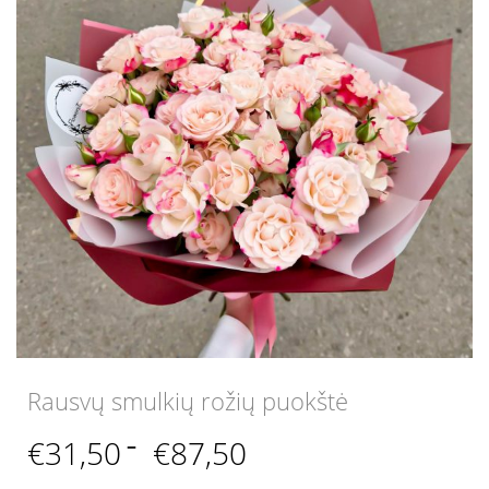
Rausvų smulkių rožių puokštė
Price
€
31,50
–
€
87,50
range: