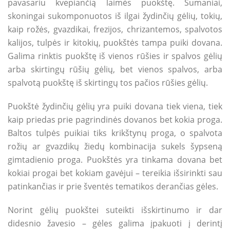
pavasariu kvepiančią laimės puokštę. Sumaniai,
skoningai sukomponuotos iš ilgai žydinčių gėlių, tokių,
kaip rožės, gvazdikai, frezijos, chrizantemos, spalvotos
kalijos, tulpės ir kitokių, puokštės tampa puiki dovana.
Galima rinktis puokštę iš vienos rūšies ir spalvos gėlių
arba skirtingų rūšių gėlių, bet vienos spalvos, arba
spalvotą puokštę iš skirtingų tos pačios rūšies gėlių.
Puokštė žydinčių gėlių yra puiki dovana tiek viena, tiek
kaip priedas prie pagrindinės dovanos bet kokia proga.
Baltos tulpės puikiai tiks krikštynų proga, o spalvota
rožių ar gvazdikų žiedų kombinacija sukels šypseną
gimtadienio proga. Puokštės yra tinkama dovana bet
kokiai progai bet kokiam gavėjui – tereikia išsirinkti sau
patinkančias ir prie šventės tematikos derančias gėles.
Norint gėlių puokštei suteikti išskirtinumo ir dar
didesnio žavesio – gėles galima įpakuoti į derintį