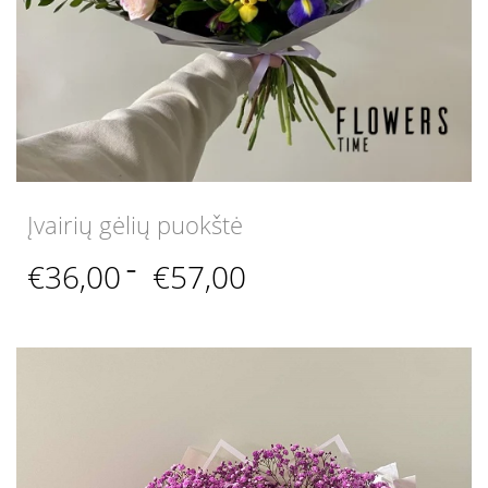
Įvairių gėlių puokštė
Price
€
36,00
–
€
57,00
range:
€36,00
through
€57,00