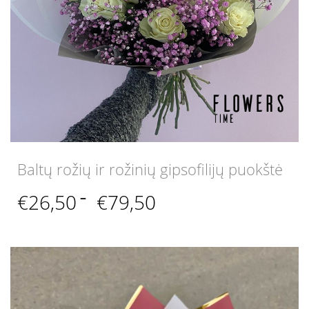
Baltų rožių ir rožinių gipsofilijų puokštė
Price
€
26,50
–
€
79,50
range:
€26,50
through
€79,50