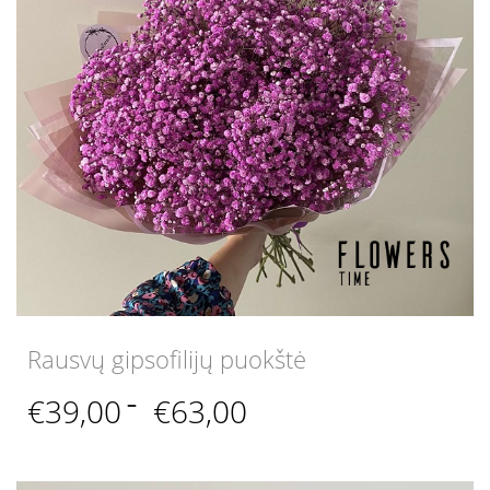
Rausvų gipsofilijų puokštė
Price
€
39,00
–
€
63,00
range:
€39,00
through