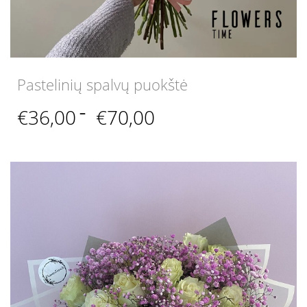
Pastelinių spalvų puokštė
Price
€
36,00
–
€
70,00
range:
€36,00
through
€70,00