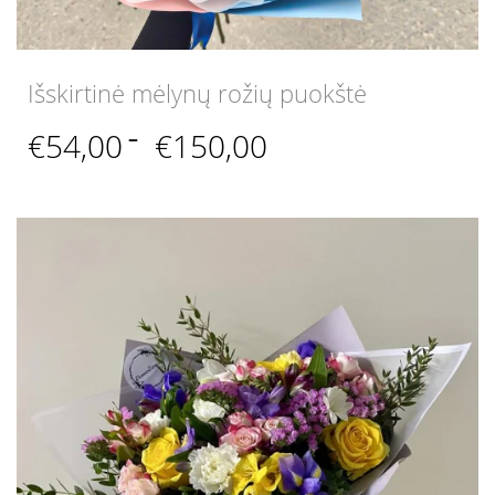
Išskirtinė mėlynų rožių puokštė
Price
€
54,00
–
€
150,00
range:
€54,00
through
€150,00