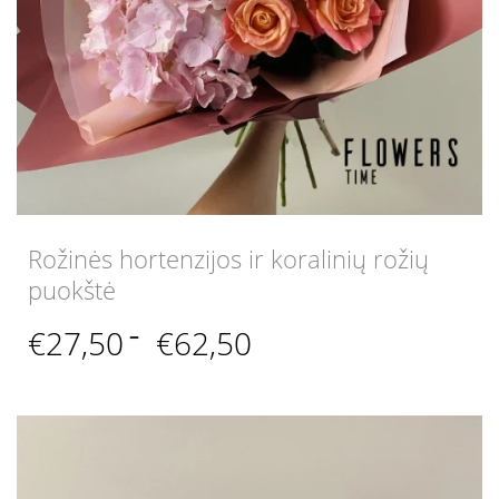
Rožinės hortenzijos ir koralinių rožių
puokštė
Price
€
27,50
–
€
62,50
range:
€27,50
through
€62,50