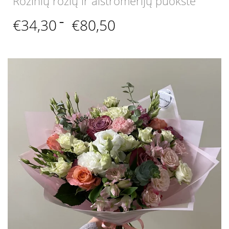
Rožinių rožių ir alstromerijų puokštė
Price
€
34,30
–
€
80,50
range:
€34,30
through
€80,50