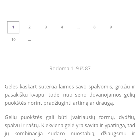
€31,50
through
€87,50
1
2
3
4
…
8
9
→
10
Rodoma 1–9 iš 87
Gėlės kaskart suteikia laimės savo spalvomis, grožiu ir
pasakišku kvapu, todėl nuo seno dovanojamos gėlių
puokštės norint pradžiuginti artimą ar draugą.
Gėlių puokštės gali būti įvairiausių formų, dydžių,
spalvų ir raštų. Kiekviena gėlė yra savita ir ypatinga, tad
jų kombinacija sudaro nuostabią, džiaugsmu ir