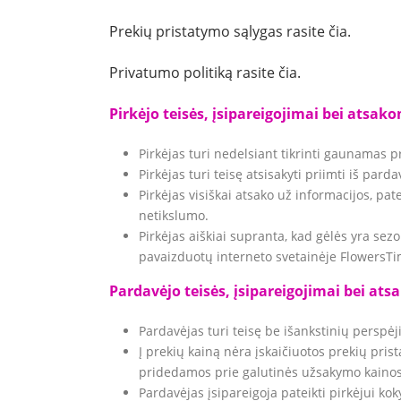
Prekių pristatymo sąlygas rasite čia.
Privatumo politiką rasite čia.
Pirkėjo teisės, įsipareigojimai bei atsak
Pirkėjas turi nedelsiant tikrinti gaunamas 
Pirkėjas turi teisę atsisakyti priimti iš pard
Pirkėjas visiškai atsako už informacijos, pa
netikslumo.
Pirkėjas aiškiai supranta, kad gėlės yra sez
pavaizduotų interneto svetainėje FlowersTime
Pardavėjo teisės, įsipareigojimai bei at
Pardavėjas turi teisę be išankstinių perspė
Į prekių kainą nėra įskaičiuotos prekių pri
pridedamos prie galutinės užsakymo kainos
Pardavėjas įsipareigoja pateikti pirkėjui ko