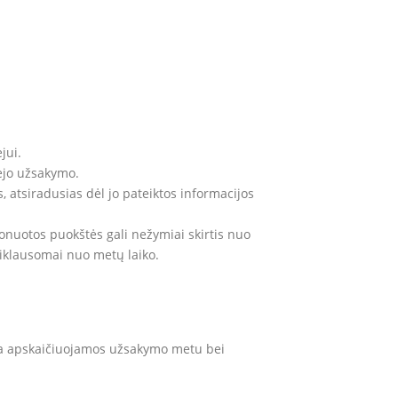
jui.
rkėjo užsakymo.
, atsiradusias dėl jo pateiktos informacijos
ponuotos puokštės gali nežymiai skirtis nuo
priklausomai nuo metų laiko.
 yra apskaičiuojamos užsakymo metu bei