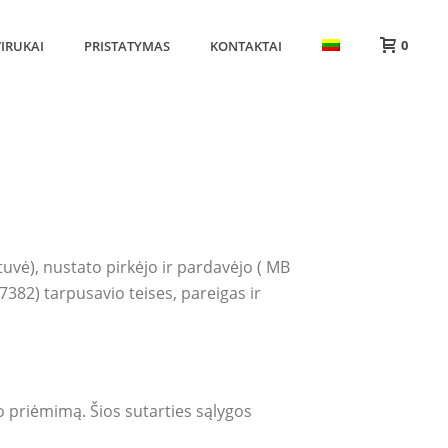
0
IRUKAI
PRISTATYMAS
KONTAKTAI
HOME
»
PIRKIMO – PARDAVIMO TAISYKLĖS
uvė), nustato pirkėjo ir pardavėjo ( MB
87382) tarpusavio teises, pareigas ir
o priėmimą. Šios sutarties sąlygos