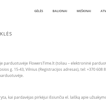
GĖLĖS
BALIONAI
MEŠKINAI
ATV
KLĖS
je parduotuvėje FlowersTime.lt (toliau – elektroninė parduot
osios g. 15-43, Vilnius (Registracijos adresas), tel: +370 608 
parduotuvėje.
ta, kai pardavėjas pirkėjui išsiunčia el. laišką apie užsakym