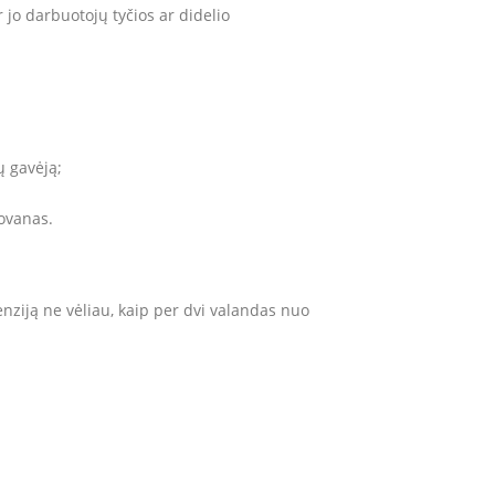
r jo darbuotojų tyčios ar didelio
ų gavėją;
dovanas.
nziją ne vėliau, kaip per dvi valandas nuo