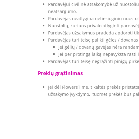
Pardavėjui civilinė atsakomybė už nuostolius 
neatsargumo.
Pardavėjas neatlygina netiesioginių nuostol
Nuostolių, kuriuos privalo atlyginti pardavėj
Pardavėjas užsakymus pradeda apdoroti tik
Pardavėjas turi teisę palikti gėles / dovanas
jei gėlių / dovanų gavėjas nėra randam
jei per protingą laiką nepavyksta rasti 
Pardavėjas turi teisę negrąžinti pinigų pirkė
Prekių grąžinimas
Jei dėl FlowersTime.lt kaltės prekės prista
užsakymo įvykdymo, tuomet prekės bus pak