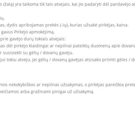
(žalą) yra taikoma tik tais atvejais, kai jie padaryti dėl pardavėjo a
ių.
as, dydis apribojamas prekės (-ių), kurias užsakė pirkėjas, kaina.
 gavus Pirkėjo apmokėjimą.
 prie gavėjo durų tokiais atvejais:
as dėl pirkėjo klaidingai ar nepilnai pateiktų duomenų apie dovan
ir susisiekti su gėlių / dovanų gavėju.
jui tokiu atveju, jei gėlių / dovanų gavėjas atsisako priimti gėles / 
tomos nekokybiškos ar nepilnas užsakymas, o pirkėjas pareiškia prete
eičiamos arba gražinami pinigai už užsakymą.