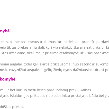
omybė
prekes, o apie pastebėtus trūkumus turi nedelsiant pranešti pardavė
avėjo tik tas prekes ar jų dalį, kuri yra nekokybiška ar neatitinka pi
teiktos užsakyme, tikslumą ir prisiima atsakomybę už visas pasekmes
oniniai augalai, todėl gali skirtis priklausomai nuo sezono ir sukom
.lt. Pavyzdžiui atspalviai, gėlių žiedų dydis dažniausiai skiriasi 
sakomybė
jimų ir bet kuriuo metu keisti parduodamų prekių kainas.
statymo išlaidos. Jos priklauso nuo pasirinkto pristatymo būdo bei
.
kybiškas prekes.