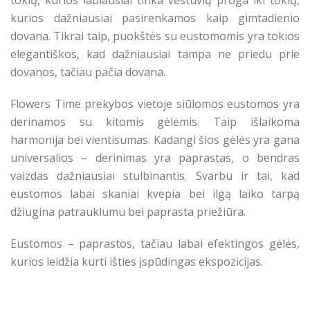
tokių, kurios labiausiai tinka vestuvių proga iki tokių,
kurios dažniausiai pasirenkamos kaip gimtadienio
dovana. Tikrai taip, puokštės su eustomomis yra tokios
elegantiškos, kad dažniausiai tampa ne priedu prie
dovanos, tačiau pačia dovana.
Flowers Time prekybos vietoje siūlomos eustomos yra
derinamos su kitomis gėlėmis. Taip išlaikoma
harmonija bei vientisumas. Kadangi šios gėlės yra gana
universalios – derinimas yra paprastas, o bendras
vaizdas dažniausiai stulbinantis. Svarbu ir tai, kad
eustomos labai skaniai kvepia bei ilgą laiko tarpą
džiugina patrauklumu bei paprasta priežiūra.
Eustomos – paprastos, tačiau labai efektingos gėlės,
kurios leidžia kurti išties įspūdingas ekspozicijas.