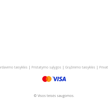
ardavimo taisyklės
|
Pristatymo sąlygos
|
Grąžinimo taisyklės
|
Priva
© Visos teisės saugomos.