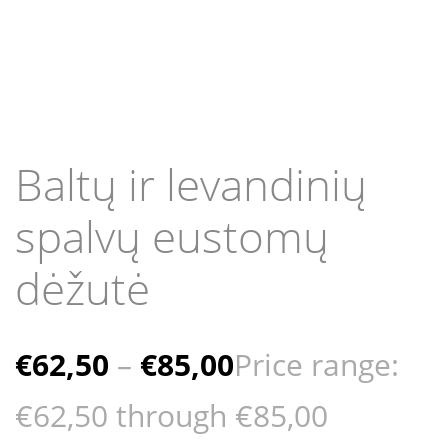
Baltų ir levandinių
spalvų eustomų
dėžutė
€
62,50
–
€
85,00
Price range:
€62,50 through €85,00