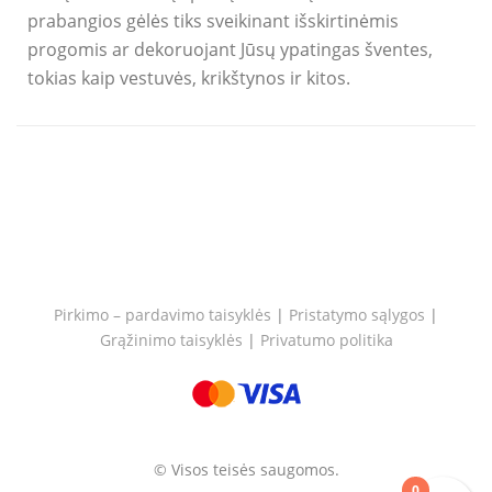
prabangios gėlės tiks sveikinant išskirtinėmis
progomis ar dekoruojant Jūsų ypatingas šventes,
tokias kaip vestuvės, krikštynos ir kitos.
Pirkimo – pardavimo taisyklės
|
Pristatymo sąlygos
|
Grąžinimo taisyklės
|
Privatumo politika
© Visos teisės saugomos.
0