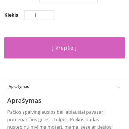
Kiekis
Į krepšelį
Aprašymas
Aprašymas
Pačios spalvingiausios bei labiausiai pavasarį
primenančios gėlės – tulpės. Puikus būdas
nustebinti mylimą moterį, mamą, sesę ar tiesiog