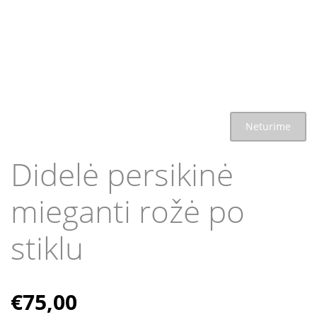
Neturime
Didelė persikinė
mieganti rožė po
stiklu
€
75,00