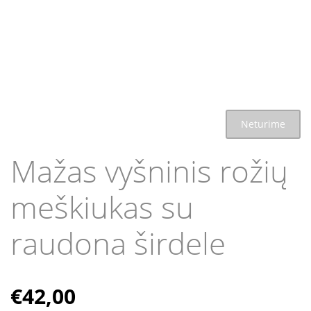
Neturime
Mažas vyšninis rožių
meškiukas su
raudona širdele
€
42,00