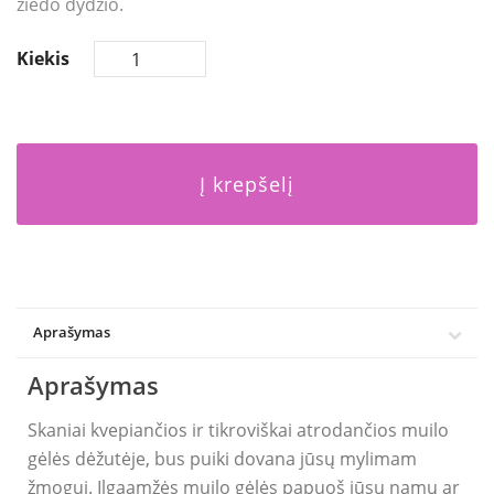
žiedo dydžio.
Kiekis
Į krepšelį
Aprašymas
Aprašymas
Skaniai kvepiančios ir tikroviškai atrodančios muilo
gėlės dėžutėje, bus puiki dovana jūsų mylimam
žmogui. Ilgaamžės muilo gėlės papuoš jūsų namų ar