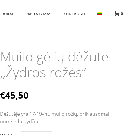
0
IRUKAI
PRISTATYMAS
KONTAKTAI
Muilo gėlių dėžutė
,,Žydros rožės“
€
45,50
Dėžutėje yra 17-19vnt. muilo rožių, priklausomai
nuo žiedo dydžio.