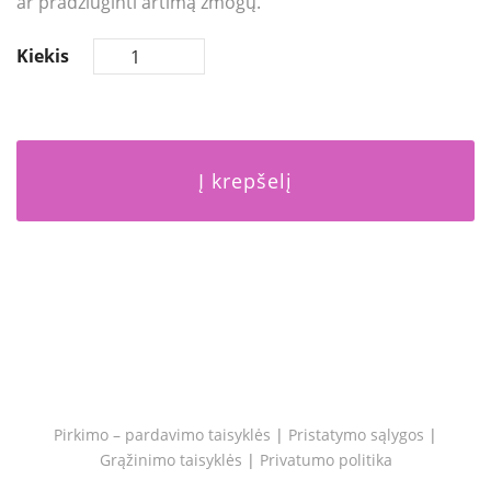
ar pradžiuginti artimą žmogų.
Kiekis
Į krepšelį
Pirkimo – pardavimo taisyklės
|
Pristatymo sąlygos
|
Grąžinimo taisyklės
|
Privatumo politika