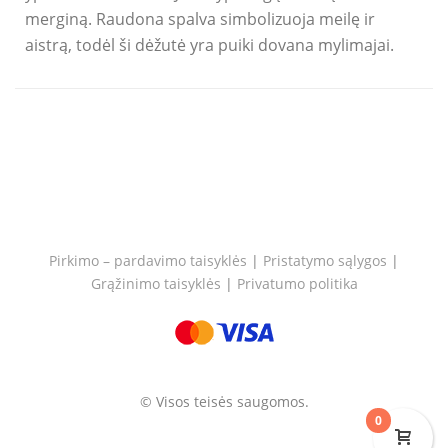
merginą. Raudona spalva simbolizuoja meilę ir
aistrą, todėl ši dėžutė yra puiki dovana mylimajai.
Pirkimo – pardavimo taisyklės
|
Pristatymo sąlygos
|
Grąžinimo taisyklės
|
Privatumo politika
© Visos teisės saugomos.
0