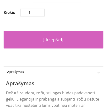
Kiekis
Į krepšelį
Aprašymas
Aprašymas
Dėžutė raudonų rožių stilingas būdas padovanoti
gėlių. Elegancija ir prabanga alsuojanti rožių dėžutė
ypač tiks nustebinti Jums ypatingą moterį ar