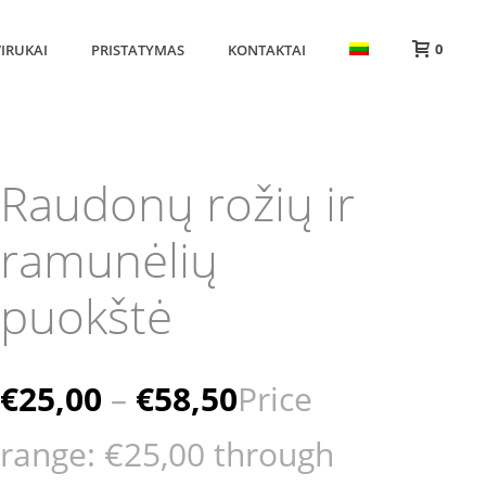
0
IRUKAI
PRISTATYMAS
KONTAKTAI
Raudonų rožių ir
ramunėlių
puokštė
€
25,00
–
€
58,50
Price
range: €25,00 through