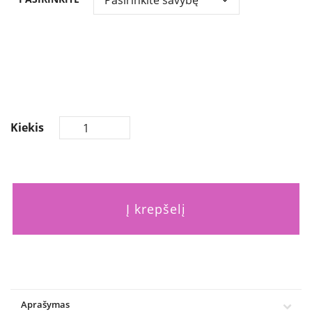
through
€175,00
Kiekis
Į krepšelį
Aprašymas