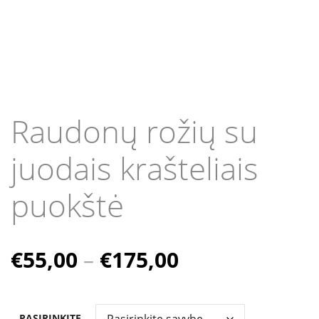
Raudonų rožių su
juodais krašteliais
puokštė
Price
€
55,00
–
€
175,00
range:
€55,00
PASIRINKITE