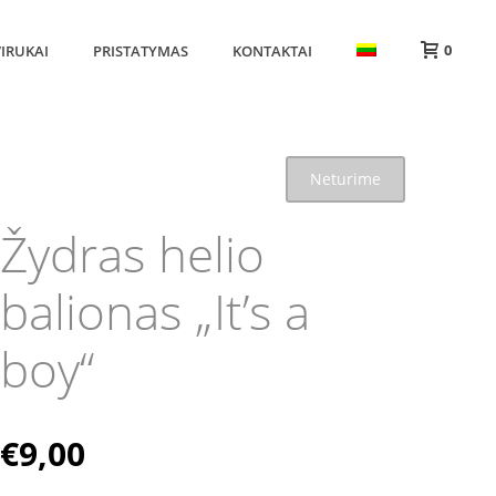
0
IRUKAI
PRISTATYMAS
KONTAKTAI
Neturime
Žydras helio
balionas „It’s a
boy“
€
9,00