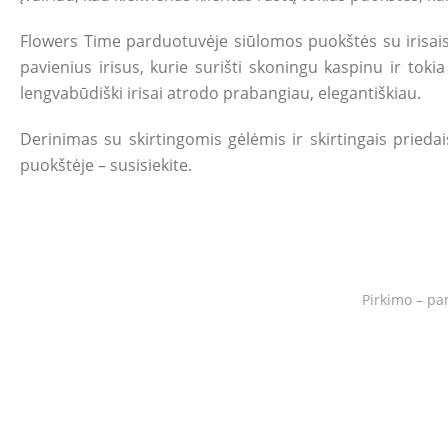
Flowers Time parduotuvėje siūlomos puokštės su irisais 
pavienius irisus, kurie surišti skoningu kaspinu ir toki
lengvabūdiški irisai atrodo prabangiau, elegantiškiau.
Derinimas su skirtingomis gėlėmis ir skirtingais priedais
puokštėje – susisiekite.
Pirkimo – pa