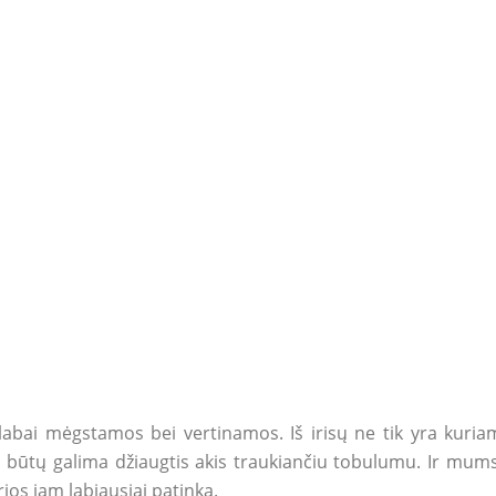
ui labai mėgstamos bei vertinamos. Iš irisų ne tik yra kur
ad būtų galima džiaugtis akis traukiančiu tobulumu. Ir mum
rios jam labiausiai patinka.