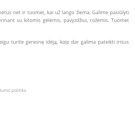
etus net ir tuomet, kai už lango žiema. Galime pasiūlyti
 derinant su kitomis gėlėmis, pavyzdžiui, rožėmis. Tuomet
eigu turite geresnę idėją, kaip dar galima pateikti irisus
tumo politika