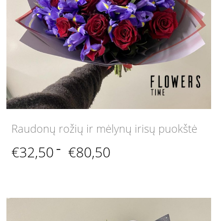
Raudonų rožių ir mėlynų irisų puokštė
Price
€
32,50
–
€
80,50
range:
€32,50
through
€80,50