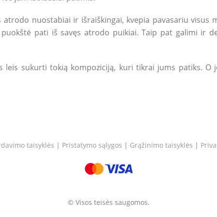
atrodo nuostabiai ir išraiškingai, kvepia pavasariu visus m
a puokštė pati iš savęs atrodo puikiai. Taip pat galimi ir
 leis sukurti tokią kompoziciją, kuri tikrai jums patiks. O j
rdavimo taisyklės
|
Pristatymo sąlygos
|
Grąžinimo taisyklės
|
Priva
© Visos teisės saugomos.