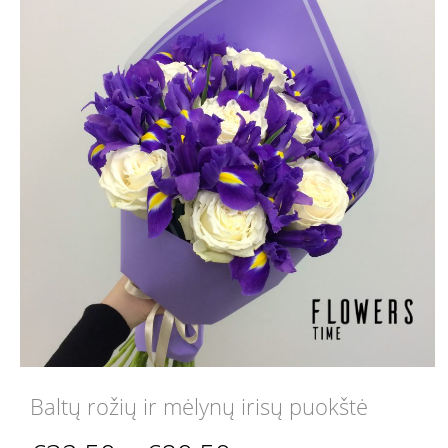
Baltų rožių ir mėlynų irisų puokštė
Price
–