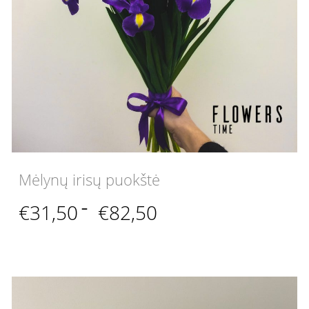
Mėlynų irisų puokštė
Price
€
31,50
–
€
82,50
range:
€31,50
through
€82,50