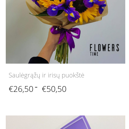
Saulėgrąžų ir irisų puokštė
Price
€
26,50
–
€
50,50
range:
€26,50
through
€50,50