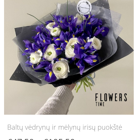
Baltų vėdrynų ir mėlynų irisų puokštė
Price
–