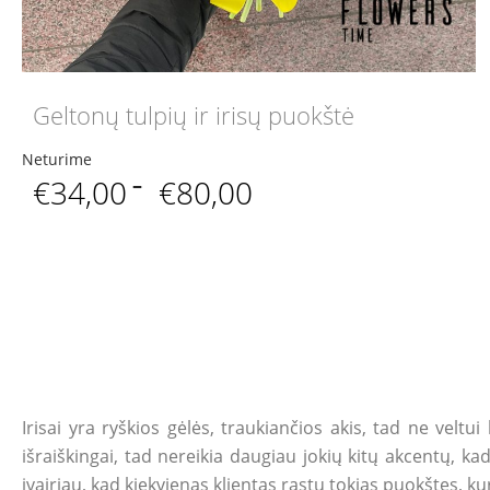
Geltonų tulpių ir irisų puokštė
Neturime
Price
€
34,00
–
€
80,00
range:
€34,00
through
€80,00
Irisai yra ryškios gėlės, traukiančios akis, tad ne velt
išraiškingai, tad nereikia daugiau jokių kitų akcentų, k
įvairiau, kad kiekvienas klientas rastų tokias puokštes, ku