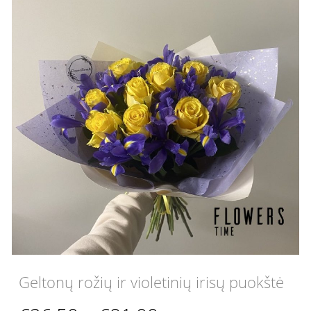
Geltonų rožių ir violetinių irisų puokštė
Price
–