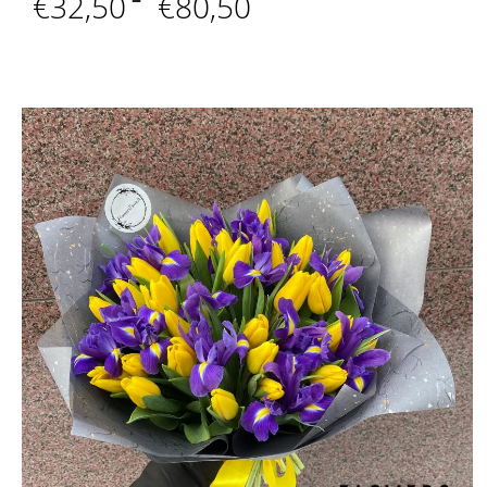
€
32,50
€
80,50
range:
€32,50
through
€80,50