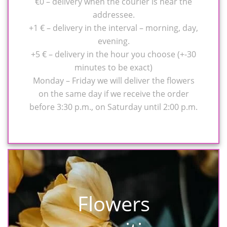
€0 – delivery when the courier is near the
addressee.
+1 € – delivery in the interval – morning, day,
evening.
+5 € – delivery in the hour you choose (+-30
minutes to be exact)
Monday – Friday we will deliver the flowers
on the same day if we receive the order
before 3:30 p.m., on Saturday until 2:00 p.m.
Flowers