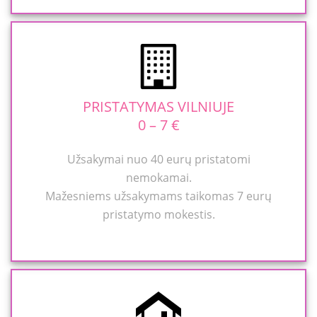
PRISTATYMAS VILNIUJE
0 – 7 €
Užsakymai nuo 40 eurų pristatomi
nemokamai.
Mažesniems užsakymams taikomas 7 eurų
pristatymo mokestis.